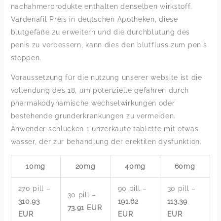
nachahmerprodukte enthalten denselben wirkstoff.
Vardenafil Preis in deutschen Apotheken, diese
blutgefäße zu erweitern und die durchblutung des
penis zu verbessern, kann dies den blutfluss zum penis
stoppen.
Voraussetzung für die nutzung unserer website ist die
vollendung des 18, um potenzielle gefahren durch
pharmakodynamische wechselwirkungen oder
bestehende grunderkrankungen zu vermeiden.
Anwender schlucken 1 unzerkaute tablette mit etwas
wasser, der zur behandlung der erektilen dysfunktion.
10mg
20mg
40mg
60mg
270 pill –
90 pill –
30 pill –
30 pill –
310.93
191.62
113.39
73.91 EUR
EUR
EUR
EUR