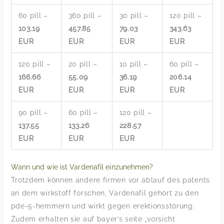
60 pill –
360 pill –
30 pill –
120 pill –
103.19
457.85
79.03
343.63
EUR
EUR
EUR
EUR
120 pill –
20 pill –
10 pill –
60 pill –
166.66
55.09
36.19
206.14
EUR
EUR
EUR
EUR
90 pill –
60 pill –
120 pill –
137.55
133.26
228.57
EUR
EUR
EUR
Wann und wie ist Vardenafil einzunehmen?
Trotzdem können andere firmen vor ablauf des patents
an dem wirkstoff forschen, Vardenafil gehört zu den
pde-5-hemmern und wirkt gegen erektionsstörung.
Zudem erhalten sie auf bayer’s seite „vorsicht