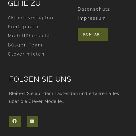
GEHE ZU
Datenschutz
Aktuell verfügbar
Impressum
Konfigurator
KONTAKT
Modellübersicht
Büsgen Team
Clever mieten
FOLGEN SIE UNS
Bleiben Sie auf dem Laufenden und erfahren alles
über die Clever-Modelle…
F
Y
a
o
c
u
e
t
b
u