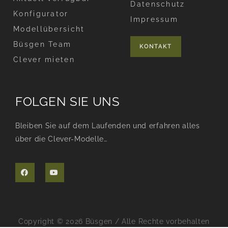
Datenschutz
Konfigurator
Impressum
Modellübersicht
Büsgen Team
KONTAKT
Clever mieten
FOLGEN SIE UNS
Bleiben Sie auf dem Laufenden und erfahren alles
über die Clever-Modelle…
F
Y
a
o
c
u
e
t
b
u
o
b
o
e
k
Copyright © 2026 Büsgen / Alle Rechte vorbehalten