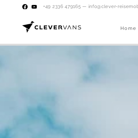
Zum
+49 2336 479165 — info@clever-reisemo
Inhalt
springen
Home