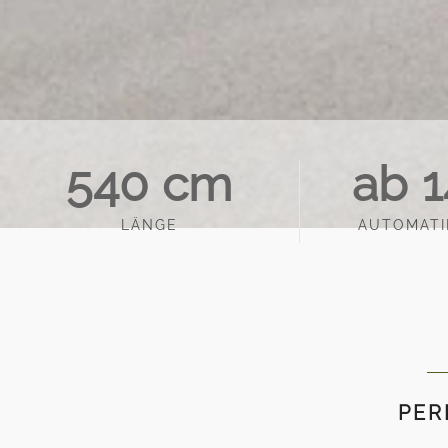
540
 cm
 ab 
1
LÄNGE
AUTOMATI
PER