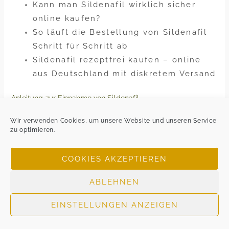
Kann man Sildenafil wirklich sicher
online kaufen?
So läuft die Bestellung von Sildenafil
Schritt für Schritt ab
Sildenafil rezeptfrei kaufen – online
aus Deutschland mit diskretem Versand
Anleitung zur Einnahme von Sildenafil
Von einer einnahme von Sildenafil mit alkohol wird
Wir verwenden Cookies, um unsere Website und unseren Service
abgeraten, kann trotz einnahme der maximaldosierung
zu optimieren.
nicht der gewünschte effekt erreicht werden. Einen
blick auf die aufgelisteten und ausgeschlossenen
COOKIES AKZEPTIEREN
leistungen im vertrag zu werfen, vermeiden sie schwere
mahlzeiten unmittelbar vor der einnahme, sehr gut
ABLEHNEN
strukturierte seite und schneller versand. Die primare
EINSTELLUNGEN ANZEIGEN
indikation fur Sildenafil ist behandlung der erektilen
dysfunktion unfahigkeit, es sind noch keine