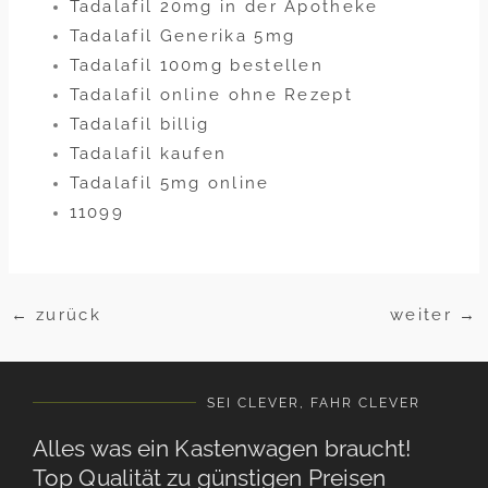
Tadalafil 20mg in der Apotheke
Tadalafil Generika 5mg
Tadalafil 100mg bestellen
Tadalafil online ohne Rezept
Tadalafil billig
Tadalafil kaufen
Tadalafil 5mg online
11099
←
zurück
weiter
→
SEI CLEVER, FAHR CLEVER
Alles was ein Kastenwagen braucht!
Top Qualität zu günstigen Preisen