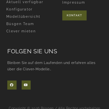
Aktuell verfügbar
Impressum
Konfigurator
KONTAKT
Modellübersicht
Büsgen Team
Clever mieten
FOLGEN SIE UNS
Bleiben Sie auf dem Laufenden und erfahren alles
über die Clever-Modelle…
F
Y
a
o
c
u
e
t
b
u
o
b
o
e
k
Copyright © 2026 Büsgen / Alle Rechte vorbehalten