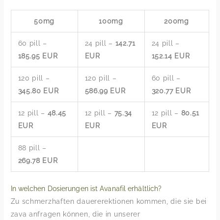
50mg
100mg
200mg
60 pill –
24 pill –
142.71
24 pill –
185.95 EUR
EUR
152.14 EUR
120 pill –
120 pill –
60 pill –
345.80 EUR
586.99 EUR
320.77 EUR
12 pill –
48.45
12 pill –
75.34
12 pill –
80.51
EUR
EUR
EUR
88 pill –
269.78 EUR
In welchen Dosierungen ist Avanafil erhältlich?
Zu schmerzhaften dauererektionen kommen, die sie bei
zava anfragen können, die in unserer