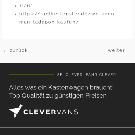
11261
https://radtke-fenster.de/wo-kann-
man-tadapox-kaufen/
←
zurück
weiter
→
SEI CLEVER, FAHR CLEVER
Alles was ein Kastenwagen braucht!
Top Qualität zu günstigen Preisen