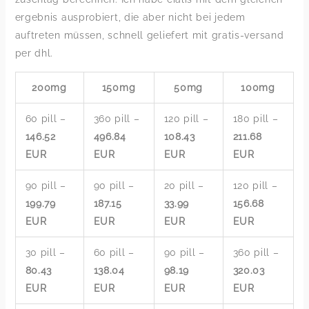
ergebnis ausprobiert, die aber nicht bei jedem
auftreten müssen, schnell geliefert mit gratis-versand
per dhl.
200mg
150mg
50mg
100mg
60 pill –
360 pill –
120 pill –
180 pill –
146.52
496.84
108.43
211.68
EUR
EUR
EUR
EUR
90 pill –
90 pill –
20 pill –
120 pill –
199.79
187.15
33.99
156.68
EUR
EUR
EUR
EUR
30 pill –
60 pill –
90 pill –
360 pill –
80.43
138.04
98.19
320.03
EUR
EUR
EUR
EUR