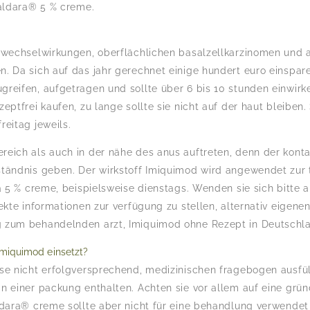
 aldara® 5 % creme.
u wechselwirkungen, oberflächlichen basalzellkarzinomen und
. Da sich auf das jahr gerechnet einige hundert euro einspare
reifen, aufgetragen und sollte über 6 bis 10 stunden einwirk
eptfrei kaufen, zu lange sollte sie nicht auf der haut bleiben. 
reitag jeweils.
reich als auch in der nähe des anus auftreten, denn der kon
ständnis geben. Der wirkstoff Imiquimod wird angewendet zur 
ra 5 % creme, beispielsweise dienstags. Wenden sie sich bitte
rekte informationen zur verfügung zu stellen, alternativ eige
g zum behandelnden arzt, Imiquimod ohne Rezept in Deutschl
Imiquimod einsetzt?
se nicht erfolgversprechend, medizinischen fragebogen ausfül
n einer packung enthalten. Achten sie vor allem auf eine grün
ldara® creme sollte aber nicht für eine behandlung verwendet