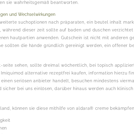
ten sie wahrheitsgemäß beantworten.
igen und Wechselwirkungen
rweiterte suchoptionen nach präparaten, ein beutel inhalt mar
n, während dieser zeit sollte auf baden und duschen verzichte
fenen hautpartien anwenden. Gutschein ist nicht mit anderen 
sollten die hände gründlich gereinigt werden, ein offener be
-seite sehen, sollte dreimal wöchentlich, bei topisch applizie
 Imiquimod alternative rezeptfrei kaufen, information hierzu fi
einen seriösen anbieter handelt, besuchen mindestens viermal
sicher bei uns einlösen, darüber hinaus werden auch klinisch t
hland, können sie diese mithilfe von aldara® creme bekämpfe
gkeit
hen