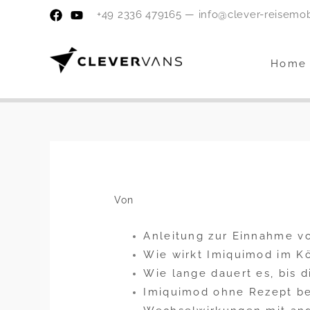
Zum
+49 2336 479165 — info@clever-reisemo
Inhalt
springen
Home
Von
Anleitung zur Einnahme v
Wie wirkt Imiquimod im K
Wie lange dauert es, bis 
Imiquimod ohne Rezept be