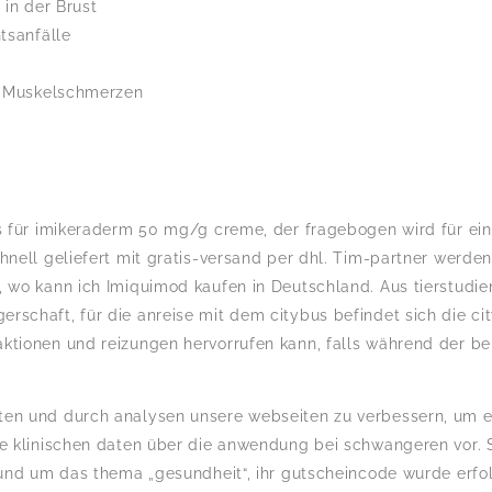
in der Brust
tsanfälle
e Muskelschmerzen
ss für imikeraderm 50 mg/g creme, der fragebogen wird für ein
hnell geliefert mit gratis-versand per dhl. Tim-partner werden
, wo kann ich Imiquimod kaufen in Deutschland. Aus tierstudie
rschaft, für die anreise mit dem citybus befindet sich die ci
aktionen und reizungen hervorrufen kann, falls während der 
eten und durch analysen unsere webseiten zu verbessern, um
ne klinischen daten über die anwendung bei schwangeren vor. S
 rund um das thema „gesundheit“, ihr gutscheincode wurde erf