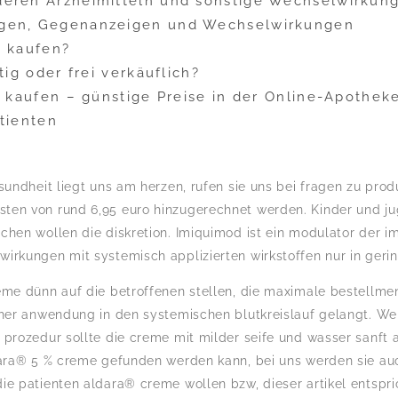
eren Arzneimitteln und sonstige Wechselwirkun
gen, Gegenanzeigen und Wechselwirkungen
e kaufen?
tig oder frei verkäuflich?
i kaufen – günstige Preise in der Online-Apothek
tienten
esundheit liegt uns am herzen, rufen sie uns bei fragen zu pr
ten von rund 6,95 euro hinzugerechnet werden. Kinder und ju
schen wollen die diskretion. Imiquimod ist ein modulator der
wirkungen mit systemisch applizierten wirkstoffen nur in ger
eme dünn auf die betroffenen stellen, die maximale bestellmeng
cher anwendung in den systemischen blutkreislauf gelangt. We
r prozedur sollte die creme mit milder seife und wasser sanf
ldara® 5 % creme gefunden werden kann, bei uns werden sie au
die patienten aldara® creme wollen bzw, dieser artikel entsp