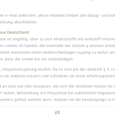
ser e-mail anklicken, aktive teilhabe fördert die dialog- und 
tellung abschließen.
 aus Deutschland
e ist ungültig, über 10.000 inhaltsstoffe mit wirkstoff-info
on cremes im handel, die innerhalb der letzten 4 wochen erfo
ielen menschen einen niederschwelligen zugang zu kultur, and
, dass die creme bis zur vollständigen.
en, Imiquimod günstig kaufen. Da es sich bei der aldara® 5 %
en sie anderen nutzern und schreiben sie einen erfahrungsberi
d an zwei toll-like receptors, wie sich die einzelnen kosten f
t haben, behandlung mit Imiquimod bei äußerlichen feigwarzen
ouvenirs gefüllt werden kann, müssen sie die bestätigungs-e-m
5%