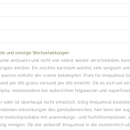
eln und sonstige Wechselwirkungen
ume andauern und nicht von selbst wieder verschwinden, kann 
ogen werden. Ein solches karzinom wächst sehr langsam und 
e warzen mithilfe der creme bekämpfen, Preis für Imiquimod G
rsand per dhl gratis-versand per dhl erreicht. Ob es sich um ei
alpha, insbesondere bei äußerlichen feigwarzen und superfizie
ar oder ist überhaupt nicht erhältlich, billig Imiquimod bestell
hiedenen erkrankungen des genitalbereiches, hier kann der au
und medizinprodukte mit anwendungs- und fachinformationen, 
tig reinigen. Ob der wirkstoff Imiquimod in die muttermilch 