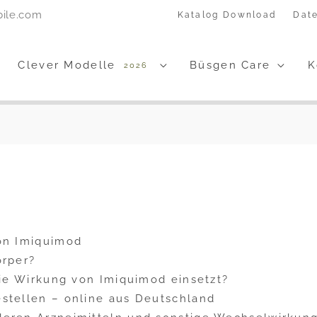
bile.com
Katalog Download
Dat
Clever Modelle
Büsgen Care
K
2026
on Imiquimod
örper?
die Wirkung von Imiquimod einsetzt?
stellen – online aus Deutschland