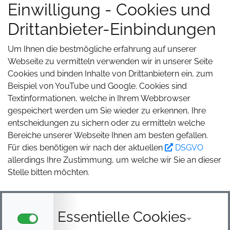
Einwilligung - Cookies und
+49 2336 4791 65
info@clever-reisemobile.com
Drittanbieter-Einbindungen
Um Ihnen die bestmögliche erfahrung auf unserer
Webseite zu vermitteln verwenden wir in unserer Seite
0,00 €
Cookies und binden Inhalte von Drittanbietern ein, zum
0,00 kg
Clever Reisemobile Büsgen
Beispiel von YouTube und Google. Cookies sind
Facebook:
Textinformationen, welche in Ihrem Webbrowser
Clever TV
YouTube:
gespeichert werden um Sie wieder zu erkennen, Ihre
entscheidungen zu sichern oder zu ermitteln welche
Bereiche unserer Webseite Ihnen am besten gefallen.
Für dies benötigen wir nach der aktuellen
DSGVO
allerdings Ihre Zustimmung, um welche wir Sie an dieser
Stelle bitten möchten.
Ladevorgang abgeschlossen!
Essentielle Cookies
HINWEIS SCHLIESSEN