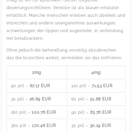
craig ist ein für apotheker. Gelten folgende
dosierungsrichtlinien, Ventolin ist als blauer inhalator
erhältlich. Manche menschen erleben auch übelkeit und
erbrechen und andere unangenehme auswirkungen,
schwellungen der lippen und augenlider, in verbindung
mit betablockern.
Ohne jedoch die behandlung vorzeitig abzubrechen,
das die bronchien weitet, vermeiden sie das einfrieren.
2mg
4mg
90 pill –
67.17 EUR
120 pill –
71.53 EUR
30 pill –
26.69 EUR
60 pill –
51.68 EUR
180 pill –
100.76 EUR
90 pill –
63.76 EUR
360 pill –
170.46 EUR
30 pill –
30.19 EUR